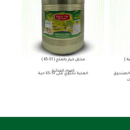
مخلل خيار بالملح ( 51-65 )
المواد الغذائية
الصندوق
العلبة تحتوي على 51-65 حبة
العبوة 